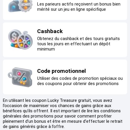
Les parieurs actifs reçoivent un bonus bien
mérité sur un jeu en ligne spécifique
Cashback
Obtenez du cashback et des tours gratuits
tous les jours en effectuant un dépôt
minimum
Code promotionnel
Utiliser des codes de promotion spéciaux ou
des coupons pour obtenir des promotions
En utilisant les coupon Lucky Treasure gratuit, vous avez
l’occasion de maximiser vos chances de gains grâce aux
bénéfices qu’ils offrent. Il est important de lire les conditions
générales des promotions pour savoir comment profiter
pleinement d’un bonus et être en mesure d’effectuer le retrait
de gains générés grâce à l’offre.