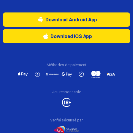
Download Android App
Download iOS App
Méthodes de paiement
Jeu responsable
Vérifié sécurisé par