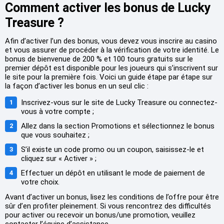
Comment activer les bonus de Lucky
Treasure ?
Afin d’activer l’un des bonus, vous devez vous inscrire au casino
et vous assurer de procéder à la vérification de votre identité. Le
bonus de bienvenue de 200 % et 100 tours gratuits sur le
premier dépôt est disponible pour les joueurs qui s’inscrivent sur
le site pour la première fois. Voici un guide étape par étape sur
la façon d’activer les bonus en un seul clic :
Inscrivez-vous sur le site de Lucky Treasure ou connectez-
vous à votre compte ;
Allez dans la section Promotions et sélectionnez le bonus
que vous souhaitez ;
S’il existe un
code promo
ou un coupon, saisissez-le et
cliquez sur « Activer » ;
Effectuer un dépôt en utilisant le mode de paiement de
votre choix.
Avant d’activer un bonus, lisez les conditions de l’offre pour être
sûr d’en profiter pleinement. Si vous rencontrez des difficultés
pour activer ou recevoir un bonus/une promotion, veuillez
contacter l’équipe d’assistance.